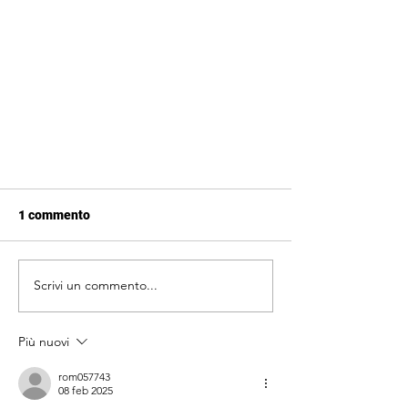
1 commento
Scrivi un commento...
Cosa sono gli impianti?
Più nuovi
rom057743
08 feb 2025