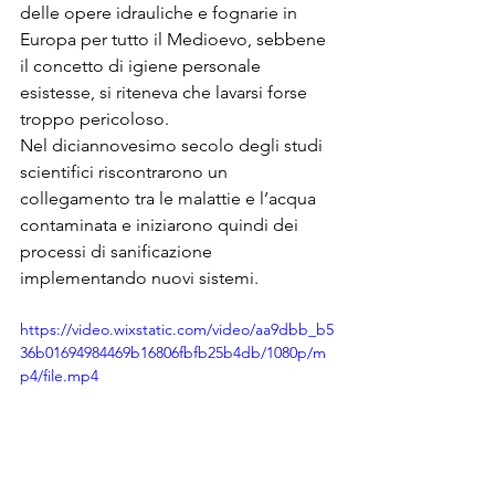
delle opere idrauliche e fognarie in 
Europa per tutto il Medioevo, sebbene 
il concetto di igiene personale 
esistesse, si riteneva che lavarsi forse 
troppo pericoloso. 
Nel diciannovesimo secolo degli studi 
scientifici riscontrarono un 
collegamento tra le malattie e l’acqua 
contaminata e iniziarono quindi dei 
processi di sanificazione 
implementando nuovi sistemi.
https://video.wixstatic.com/video/aa9dbb_b5
36b01694984469b16806fbfb25b4db/1080p/m
p4/file.mp4