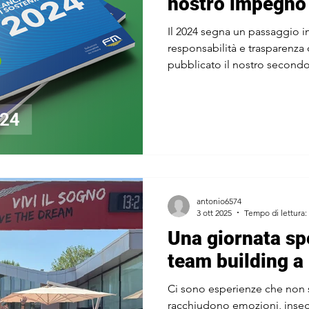
nostro impegno
Il 2024 segna un passaggio i
responsabilità e trasparenza 
pubblicato il nostro secondo 
documento che racconta in 
l’impatto delle nostre attivit
e sul territorio. Un percorso 
rafforza con risultati concre
strutturata e una visione sem
sviluppo sostenibile. Un bil
antonio6574
3 ott 2025
Tempo di lettura:
Una giornata spe
team building a
Ci sono esperienze che non 
racchiudono emozioni, inse