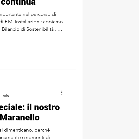
 continua
mportante nel percorso di
di F.M. Installazioni: abbiamo
Bilancio di Sostenibilità , un
modo chiaro e misurabile
à sulle persone, sull’ambiente
iniziato nel 2023 e che oggi si
ti, una governance più
pre più orientata allo
 1 min
ciale: il nostro
 Maranello
si dimenticano, perché
gnamenti e momenti di