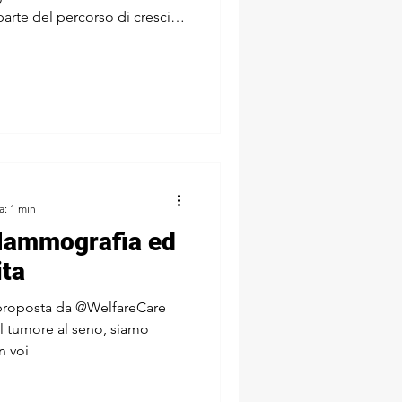
arte del percorso di crescita
a: 1 min
Mammografia ed
ita
a proposta da @WelfareCare
l tumore al seno, siamo
n voi