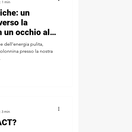
: 1 min
iche: un
verso la
n un occhio al
 e dell'energia pulita,
colonnina presso la nostra
.
: 3 min
ACT?